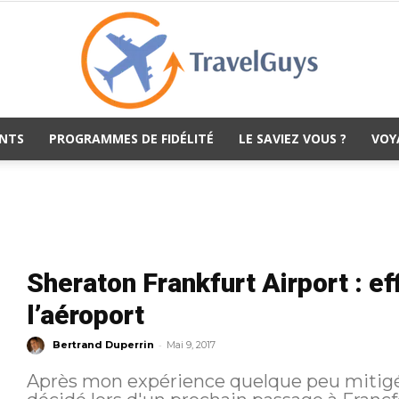
NTS
PROGRAMMES DE FIDÉLITÉ
LE SAVIEZ VOUS ?
VOY
TravelGuys
Sheraton Frankfurt Airport : ef
l’aéroport
-
Bertrand Duperrin
Mai 9, 2017
Après mon expérience quelque peu mitigée 