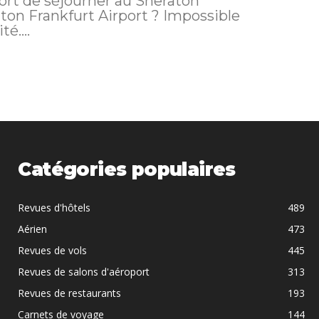
fort de séjourner au Sheraton
aton Frankfurt Airport ? Impossible
é....
Catégories populaires
Revues d'hôtels
489
Aérien
473
Revues de vols
445
Revues de salons d'aéroport
313
Revues de restaurants
193
Carnets de voyage
144