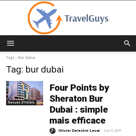
TravelGuys
Tags
Bur dubai
Tag:
bur dubai
Four Points by
Sheraton Bur
Revues d'hôtels
Dubai : simple
mais efficace
-
Olivier Delestre-Levai
Juil 11, 2017