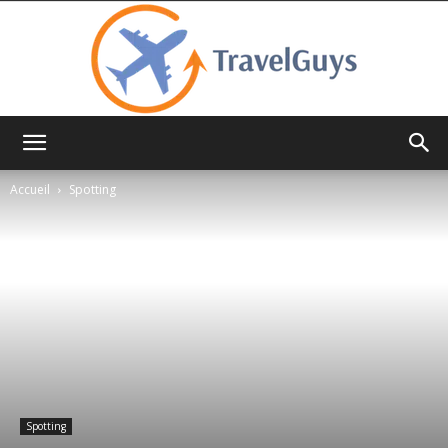
TravelGuys
Accueil
Spotting
Spotting