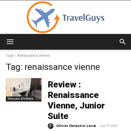
TravelGuys
Tags
Renaissance vienne
Tag:
renaissance vienne
Review :
Renaissance
Revues d'hôtels
Vienne, Junior
Suite
-
Olivier Delestre-Levai
Juil 17, 2020