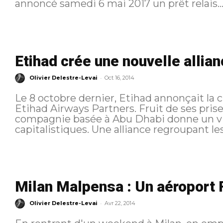
annoncé samedi 6 mai 2017 un prêt relais..
Etihad crée une nouvelle allia
-
Olivier Delestre-Levai
Oct 16, 2014
Le 8 octobre dernier, Etihad annonçait la c
Etihad Airways Partners. Fruit de ses prise
compagnie basée à Abu Dhabi donne un vi
capitalistiques. Une alliance regroupant le
Milan Malpensa : Un aéroport
-
Olivier Delestre-Levai
Avr 22, 2014