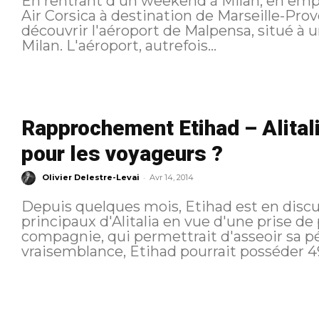
En rentrant d'un weekend à Milan, en empr
Air Corsica à destination de Marseille-Proven
découvrir l'aéroport de Malpensa, situé à
Milan. L'aéroport, autrefois...
Rapprochement Etihad – Alital
pour les voyageurs ?
-
Olivier Delestre-Levai
Avr 14, 2014
Depuis quelques mois, Etihad est en discu
principaux d'Alitalia en vue d'une prise de 
compagnie, qui permettrait d'asseoir sa pérennit
vraisemblance, Etihad pourrait posséder 49