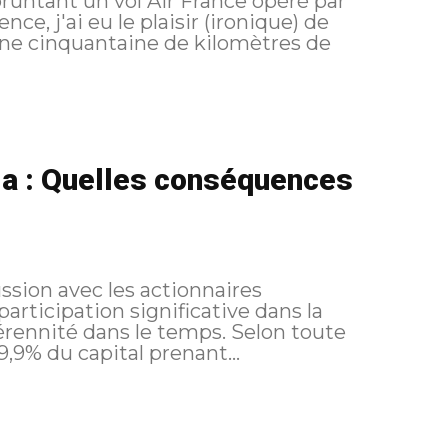
untant un vol Air France opéré par
ce, j'ai eu le plaisir (ironique) de
 une cinquantaine de kilomètres de
ia : Quelles conséquences
ssion avec les actionnaires
participation significative dans la
é dans le temps. Selon toute
,9% du capital prenant...