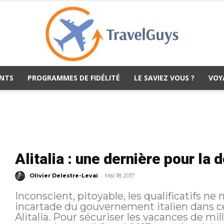
NTS
PROGRAMMES DE FIDÉLITÉ
LE SAVIEZ VOUS ?
VOY
TravelGuys
Alitalia : une dernière pour la 
-
Olivier Delestre-Levai
Mai 18, 2017
Inconscient, pitoyable, les qualificatifs n
incartade du gouvernement italien dans ce 
Alitalia. Pour sécuriser les vacances de millions d’italiens, le gouvernement a