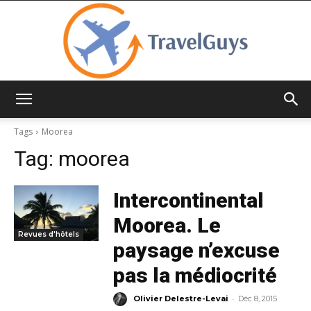
TravelGuys
Tags
Moorea
Tag:
moorea
Intercontinental
Moorea. Le
Revues d'hôtels
paysage n’excuse
pas la médiocrité
-
Olivier Delestre-Levai
Déc 8, 2015