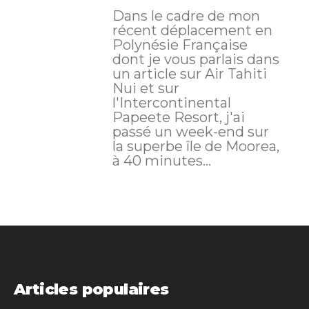
Dans le cadre de mon
récent déplacement en
Polynésie Française
dont je vous parlais dans
un article sur Air Tahiti
Nui et sur
l'Intercontinental
Papeete Resort, j'ai
passé un week-end sur
la superbe île de Moorea,
à 40 minutes...
Articles populaires