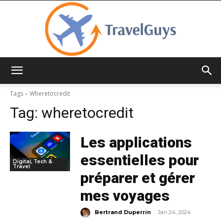
TravelGuys
Tags
Wheretocredit
Tag:
wheretocredit
Les applications
essentielles pour
Digital, Tech &
Travel
préparer et gérer
mes voyages
-
Bertrand Duperrin
Jan 24, 2024