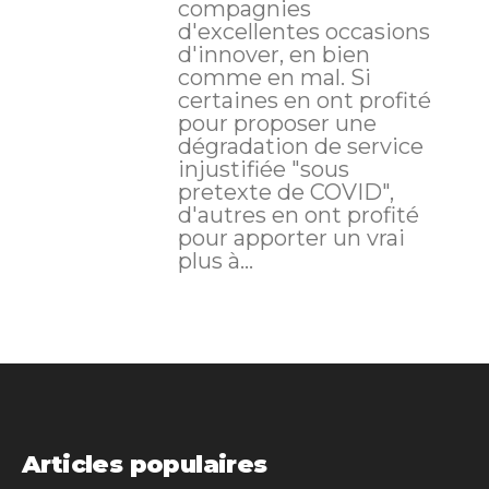
compagnies
d'excellentes occasions
d'innover, en bien
comme en mal. Si
certaines en ont profité
pour proposer une
dégradation de service
injustifiée "sous
pretexte de COVID",
d'autres en ont profité
pour apporter un vrai
plus à...
Articles populaires