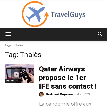
TravelGuys
Tags
Thalès
Tag:
Thalès
Qatar Airways
propose le 1er
Aérien
IFE sans contact !
-
Bertrand Duperrin
Mar 8, 2021
La pandémie offre aux