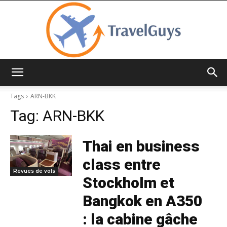
TravelGuys
Tags
ARN-BKK
Tag:
ARN-BKK
Thai en business
class entre
Revues de vols
Stockholm et
Bangkok en A350
: la cabine gâche