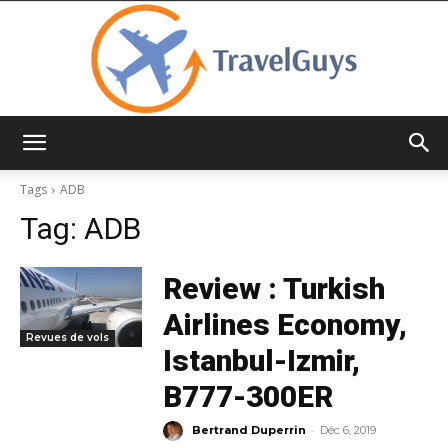
TravelGuys
Tags
ADB
Tag:
ADB
Review : Turkish
Airlines Economy,
Revues de vols
Istanbul-Izmir,
B777-300ER
-
Bertrand Duperrin
Déc 6, 2019