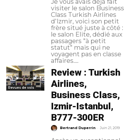
Je vous avais déjà fait
visiter le salon Business
Class Turkish Airlines
d'Izmir, voici son petit
frère situé juste à côté :
le salon Elite, dédié aux
passagers "à petit
statut" mais qui ne
voyagent pas en classe
affaires....
Review : Turkish
Airlines,
Revues de vols
Business Class,
Izmir-Istanbul,
B777-300ER
-
Bertrand Duperrin
Juin 21, 2019