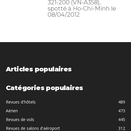
321-200 (VN-A358),
spotté à Ho-Chi-Minh le
08/04/2012
Articles populaires
Catégories populaires
Revues d'hôtels
489
Aérien
473
Revues de vols
445
Revues de salons d'aéroport
312