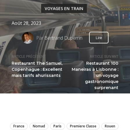
VOYAGES EN TRAIN
Août 28, 2023
Par
Bertrand Duperrin
Lire
ARTICLE PRÉCÉDENT
ARTICLE SUIVANT
Restaurant The Samuel,
Restaurant 100
Copenhague : Excellent
Maneiras à Lisbonne :
mais tarifs ahurissants
un voyage
gastronomique
surprenant
LIRE
France
Nomad
Paris
Premiere Classe
Rouen