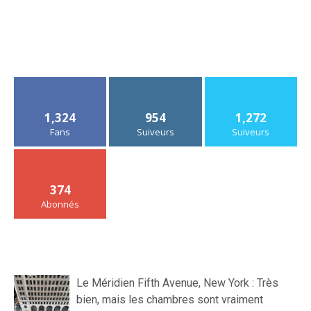
1,324
954
1,272
Fans
Suiveurs
Suiveurs
374
Abonnés
Le Méridien Fifth Avenue, New York : Très
bien, mais les chambres sont vraiment