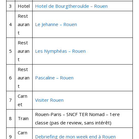
3
Hotel
Hotel de Bourgtheroulde – Rouen
Rest
4
auran
Le Jehanne – Rouen
t
Rest
5
auran
Les Nymphéas – Rouen
t
Rest
6
auran
Pascaline – Rouen
t
Carn
7
Visiter Rouen
et
Rouen-Paris – SNCF TER Nomad – 1ere
8
Train
classe (pas de review, sans intérêt)
Carn
9
Debriefing de mon week end à Rouen