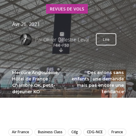
REVUES DE VOLS
Avr 26, 2021
Par
Olivier Delestre-Levai
Lire
ARTICLE PRÉCÉDENT
ARTICLE SUIVANT
Mercure Angoulême,
Des avions sans
Hôtel de France :
enfants : une demande
Chambre OK, petit-
mais pas encore une
déjeuner KO
tendance
LIRE
Air France
Business Class
Cdg
CDG-NCE
France