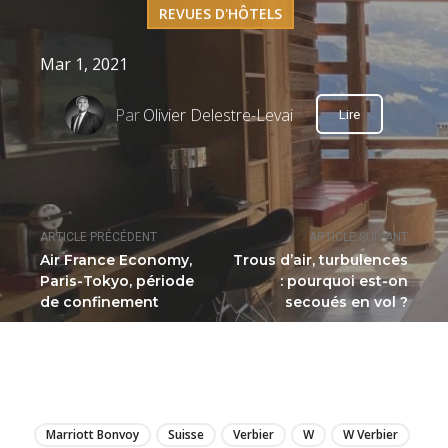
REVUES D'HÔTELS
Mar 1, 2021
Par
Olivier Delestre-Levai
Lire
ARTICLE PRÉCÉDENT
ARTICLE SUIVANT
Air France Economy,
Trous d’air, turbulences
Paris-Tokyo, période
: pourquoi est-on
de confinement
secoués en vol ?
LIRE
Marriott Bonvoy
Suisse
Verbier
W
W Verbier