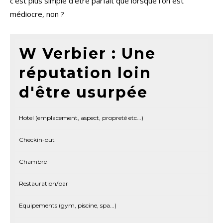
c’est plus simple d’être parfait que lorsque l’on est
médiocre, non ?
W Verbier : Une
réputation loin
d'être usurpée
Hotel (emplacement, aspect, propreté etc...)
Checkin-out
Chambre
Restauration/bar
Equipements (gym, piscine, spa...)