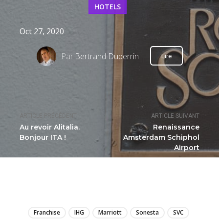
HOTELS
Oct 27, 2020
Par
Bertrand Duperrin
Lire
ARTICLE PRÉCÉDENT
ARTICLE SUIVANT
Au revoir Alitalia.
Renaissance
Bonjour ITA !
Amsterdam Schiphol
Airport
LIRE
Franchise
IHG
Marriott
Sonesta
SVC