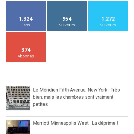
1,324
954
1,272
Fans
Suiveurs
Suiveurs
374
Abonnés
Le Méridien Fifth Avenue, New York : Très
bien, mais les chambres sont vraiment
petites
Marriott Minneapolis West : La déprime !