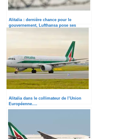
Alitalia : dernière chance pour le
gouvernement, Lufthansa pose ses
conditions
Alitalia dans le collimateur de l’Union
Européenne….