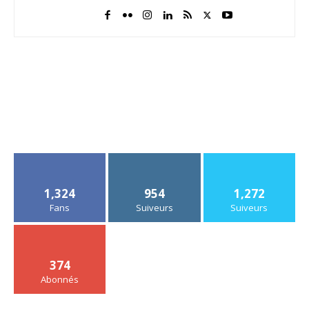
1,324
954
1,272
Fans
Suiveurs
Suiveurs
374
Abonnés