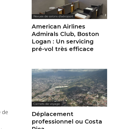
Revues de salons d'aéroport
American Airlines
Admirals Club, Boston
Logan : Un servicing
pré-vol très efficace
Carnets de voyage
e de
Déplacement
professionnel ou Costa