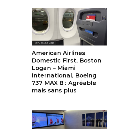
Revues de vols
American Airlines
Domestic First, Boston
Logan – Miami
International, Boeing
737 MAX 8 : Agréable
mais sans plus