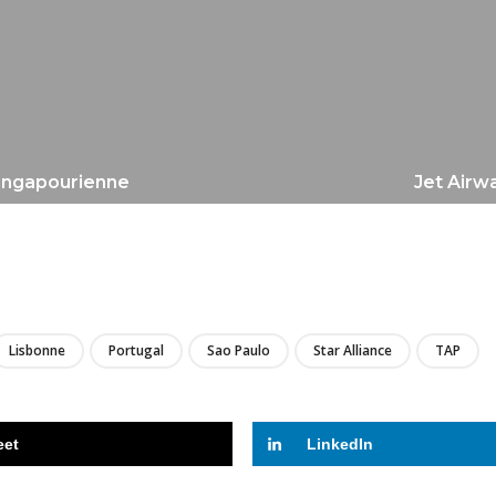
 singapourienne
Jet Airw
LIRE
Lisbonne
Portugal
Sao Paulo
Star Alliance
TAP
eet
LinkedIn