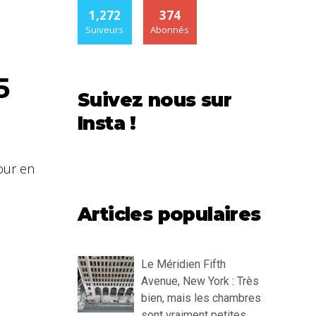
1,272
374
Suiveurs
Abonnés
5
Suivez nous sur
Insta !
tour en
Articles populaires
Le Méridien Fifth
Avenue, New York : Très
bien, mais les chambres
sont vraiment petites