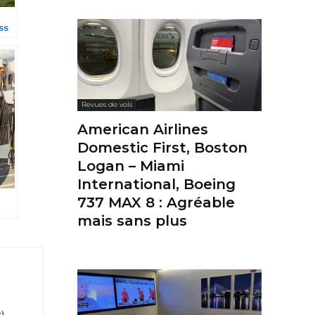
ss
Revues de vols
American Airlines
Domestic First, Boston
Logan – Miami
International, Boeing
737 MAX 8 : Agréable
mais sans plus
s)