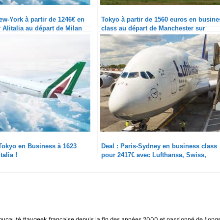
ew-York à partir de 1246€ en
Tokyo à partir de 1560 euros en busine
 Alitalia au départ de Milan
class au départ de Manchester sur
Lufthansa et Swiss
Tokyo en Business à 1623
Deal : Paris-Sydney en business class
talia !
pour 2417€ avec Lufthansa, Swiss,
Singapore Airlines et ANA
unauté #avgeek française depuis la fin des années 2000 et passionné de (long