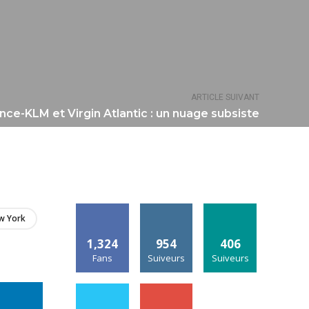
ARTICLE SUIVANT
ance-KLM et Virgin Atlantic : un nuage subsiste
w York
1,324
954
406
Fans
Suiveurs
Suiveurs