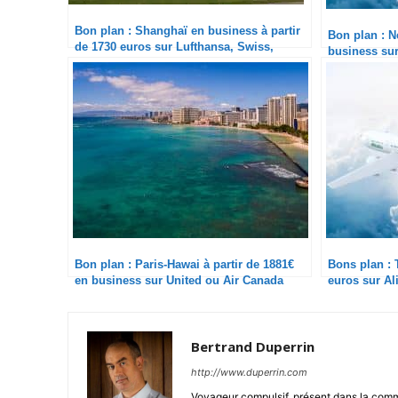
Bon plan : Shanghaï en business à partir
Bon plan : N
de 1730 euros sur Lufthansa, Swiss,
business sur
Austrian et….KLM
Bon plan : Paris-Hawai à partir de 1881€
Bons plan : 
en business sur United ou Air Canada
euros sur Ali
Bertrand Duperrin
http://www.duperrin.com
Voyageur compulsif, présent dans la comm