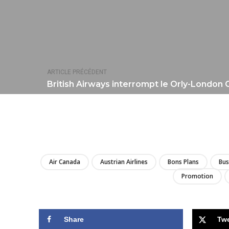
ARTICLE PRÉCÉDENT
British Airways interrompt le Orly-London Ci
Air Canada
Austrian Airlines
Bons Plans
Bus
Promotion
Share
Tw