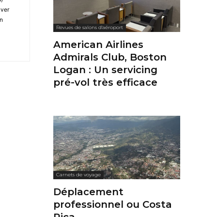
uver
on
Revues de salons d'aéroport
American Airlines
Admirals Club, Boston
Logan : Un servicing
pré-vol très efficace
Carnets de voyage
Déplacement
professionnel ou Costa