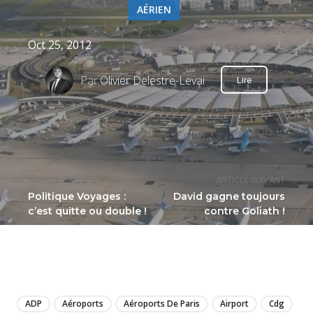
AÉRIEN
Oct 25, 2012
Par
Olivier Delestre-Levai
Lire
ARTICLE PRÉCÉDENT
ARTICLE SUIVANT
Politique Voyages :
David gagne toujours
c’est quitte ou double !
contre Goliath !
LIRE
ADP
Aéroports
Aéroports De Paris
Airport
Cdg