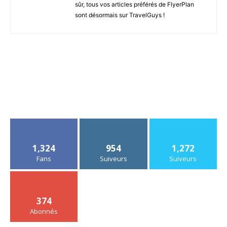
sûr, tous vos articles préférés de FlyerPlan
sont désormais sur TravelGuys !
1,324
954
1,272
Fans
Suiveurs
Suiveurs
374
Abonnés